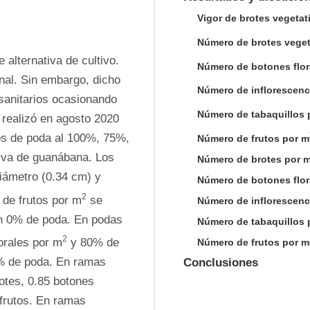
Vigor de brotes vegetat
Número de brotes veget
 alternativa de cultivo. 
Número de botones flor
al. Sin embargo, dicho 
Número de inflorescenc
sanitarios ocasionando 
Número de tabaquillos 
 realizó en agosto 2020 
s de poda al 100%, 75%, 
Número de frutos por m
iva de guanábana. Los 
Número de brotes por me
ámetro (0.34 cm) y 
Número de botones flora
2
o de frutos por m
 se 
Número de inflorescenci
n 0% de poda. En podas 
Número de tabaquillos p
2
orales por m
 y 80% de 
Número de frutos por me
% de poda. En ramas 
Conclusiones
otes, 0.85 botones 
 frutos. En ramas 