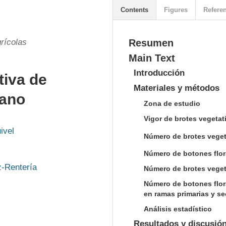
Contents
Figures
Refere
rícolas
Resumen
Main Text
Introducción
tiva de
Materiales y métodos
rano
Zona de estudio
Vigor de brotes vegetat
ivel
Número de brotes veget
Número de botones flora
z-Rentería
Número de brotes vegeta
Número de botones floral
en ramas primarias y s
Análisis estadístico
Resultados y discusió