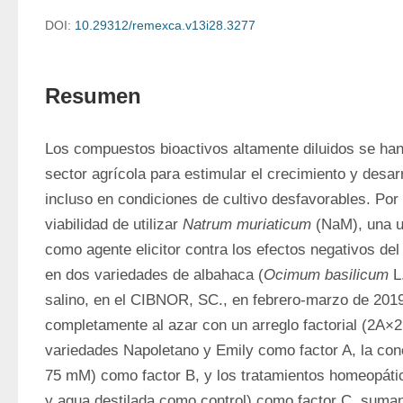
DOI:
10.29312/remexca.v13i28.3277
Resumen
Los compuestos bioactivos altamente diluidos se han u
sector agrícola para estimular el crecimiento y desarro
incluso en condiciones de cultivo desfavorables. Por e
viabilidad de utilizar 
Natrum muriaticum
 (NaM), una u
como agente elicitor contra los efectos negativos del 
en dos variedades de albahaca (
Ocimum basilicum
 L
salino, en el CIBNOR, SC., en febrero-marzo de 2019.
completamente al azar con un arreglo factorial (2A×
variedades Napoletano y Emily como factor A, la conc
75 mM) como factor B, y los tratamientos homeopát
y agua destilada como control) como factor C, sumand