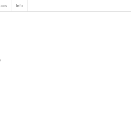
nces
Info
n