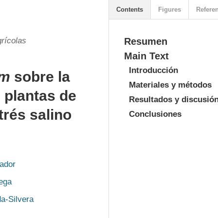
Contents
Figures
Refere
rícolas
Resumen
Main Text
Introducción
um
sobre la
Materiales y métodos
e plantas de
Resultados y discusió
trés salino
Conclusiones
ador
ega
a-Silvera