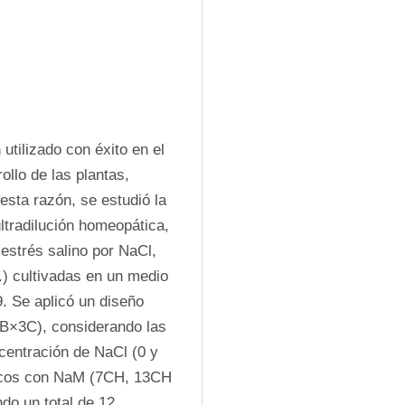
tilizado con éxito en el 
llo de las plantas, 
sta razón, se estudió la 
ltradilución homeopática, 
estrés salino por NaCl, 
.) cultivadas en un medio 
 Se aplicó un diseño 
2B×3C), considerando las 
entración de NaCl (0 y 
icos con NaM (7CH, 13CH 
o un total de 12 