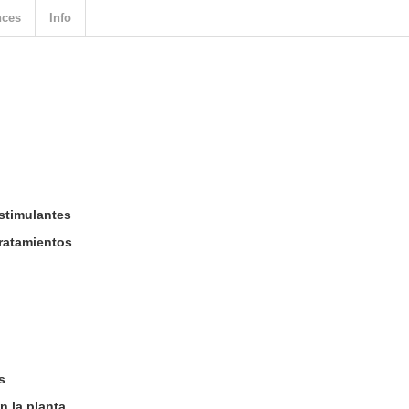
nces
Info
estimulantes
tratamientos
s
n la planta