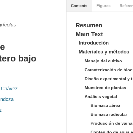
Contents
Figures
Refere
rícolas
Resumen
Main Text
Introducción
de
Materiales y métodos
tero bajo
Manejo del cultivo
Caracterización de bio
Diseño experimental y 
Muestreo de plantas
-Chávez
Análisis vegetal
endoza
Biomasa aérea
z
Biomasa radicular
Producción de vaina
Contenido de agua e