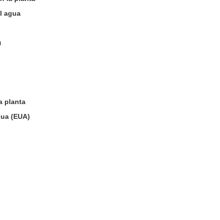
el agua
n
a planta
gua (EUA)