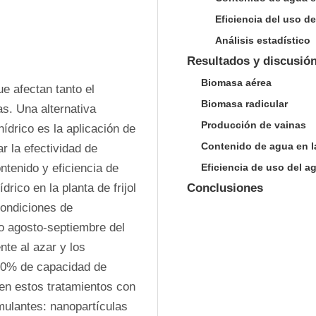
Eficiencia del uso d
Análisis estadístico
Resultados y discusió
Biomasa aérea
e afectan tanto el 
Biomasa radicular
s. Una alternativa 
Producción de vainas
ídrico es la aplicación de 
Contenido de agua en l
r la efectividad de 
tenido y eficiencia de 
Eficiencia de uso del a
rico en la planta de frijol 
Conclusiones
condiciones de 
o agosto-septiembre del 
e al azar y los 
100% de capacidad de 
en estos tratamientos con 
imulantes: nanopartículas 