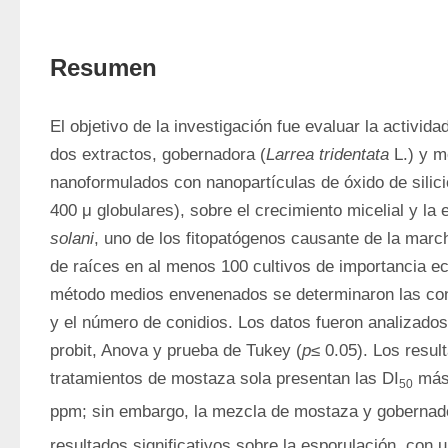
Resumen
El objetivo de la investigación fue evaluar la activida
dos extractos, gobernadora (
Larrea tridentata
 L.) y 
nanoformulados con nanopartículas de óxido de silicio
400 μ globulares), sobre el crecimiento micelial y la 
solani
, uno de los fitopatógenos causante de la march
de raíces en al menos 100 cultivos de importancia ec
método medios envenenados se determinaron las conce
y el número de conidios. Los datos fueron analizados
probit, Anova y prueba de Tukey (
p
≤ 0.05). Los resul
tratamientos de mostaza sola presentan las DI
 más
50
ppm; sin embargo, la mezcla de mostaza y goberna
resultados significativos sobre la esporulación, con 