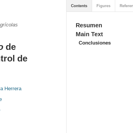
Contents
Figures
Refere
grícolas
Resumen
Main Text
Conclusiones
o
de
trol de
ra Herrera
e
e