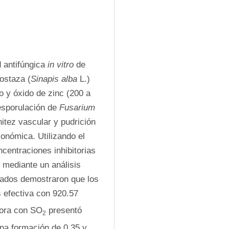
d antifúngica 
in vitro
 de 
mostaza (
Sinapis alba
 L.) 
 y óxido de zinc (200 a 
esporulación de 
Fusarium 
itez vascular y pudrición 
onómica. Utilizando el 
ntraciones inhibitorias 
 mediante un análisis 
tados demostraron que los 
 efectiva con 920.57 
dora con SO
 presentó 
2
una formación de 0.35 y 