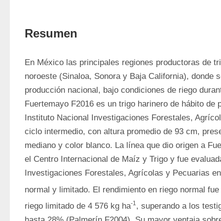
Resumen
En México las principales regiones productoras de tri
noroeste (Sinaloa, Sonora y Baja California), donde s
producción nacional, bajo condiciones de riego durante
Fuertemayo F2016 es un trigo harinero de hábito de p
Instituto Nacional Investigaciones Forestales, Agríco
ciclo intermedio, con altura promedio de 93 cm, pres
mediano y color blanco. La línea que dio origen a Fu
el Centro Internacional de Maíz y Trigo y fue evaluada 
Investigaciones Forestales, Agrícolas y Pecuarias en
normal y limitado. El rendimiento en riego normal fue
-1
riego limitado de 4 576 kg ha
, superando a los test
hasta 28% (Palmerín F2004). Su mayor ventaja sobre 