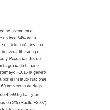
go se ubican en el 
e obtiene 64% de la 
 el ciclo otoño-invierno. 
rimavera, liberado por 
las y Pecuarias. Es de 
enta grano de tamaño 
ertemayo F2016 la generó 
por el Instituto Nacional 
 60 ambientes de riego 
-1
 de 4 999 kg ha
 y en 
igos en 3% (Roelfs F2007) 
los testigos es su 