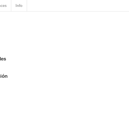
nces
Info
des
ión