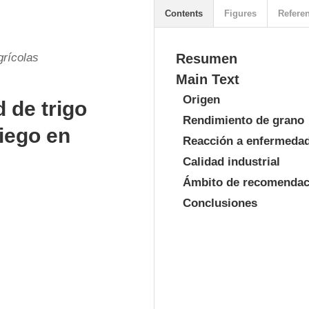
Contents
Figures
Refere
grícolas
Resumen
Main Text
Origen
 de trigo
Rendimiento de grano
iego en
Reacción a enfermeda
Calidad industrial
Ámbito de recomendac
Conclusiones