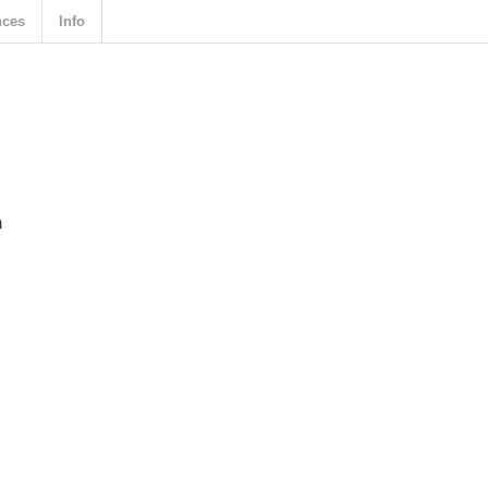
nces
Info
n