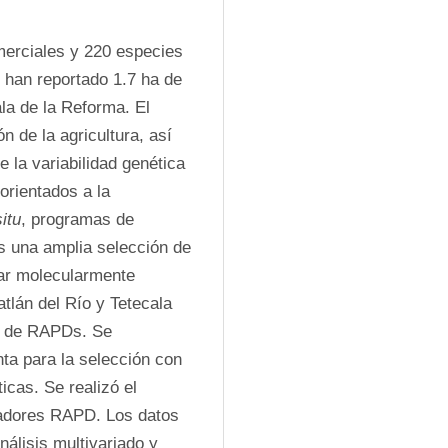
erciales y 220 especies 
 han reportado 1.7 ha de 
la de la Reforma. El 
n de la agricultura, así 
 la variabilidad genética 
rientados a la 
itu
, programas de 
s una amplia selección de 
zar molecularmente 
lán del Río y Tetecala 
a de RAPDs. Se 
a para la selección con 
cas. Se realizó el 
iadores RAPD. Los datos 
álisis multivariado y 