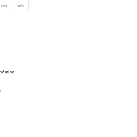
nces
Info
enómico
n