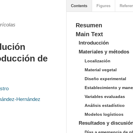
Contents
Figures
Refere
rícolas
Resumen
Main Text
Introducción
lución
Materiales y métodos
roducción de
Localización
Material vegetal
Diseño experimental
Establecimiento y mane
stro
Variables evaluadas
rnández-Hernández
Análisis estadístico
Modelos logísticos
Resultados y discusió
Días a emergencia de p