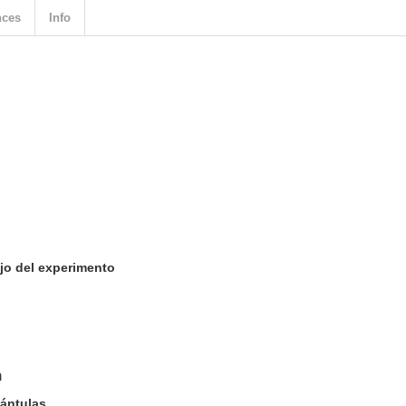
nces
Info
jo del experimento
n
lántulas