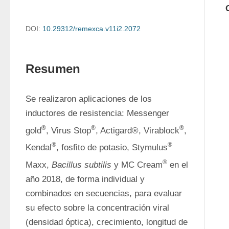
DOI:
10.29312/remexca.v11i2.2072
Resumen
Se realizaron aplicaciones de los 
inductores de resistencia: Messenger 
®
®
®
gold
, Virus Stop
, Actigard®, Virablock
, 
®
®
Kendal
, fosfito de potasio, Stymulus
®
Maxx, 
Bacillus subtilis
 y MC Cream
 en el 
año 2018, de forma individual y 
combinados en secuencias, para evaluar 
su efecto sobre la concentración viral 
(densidad óptica), crecimiento, longitud de 