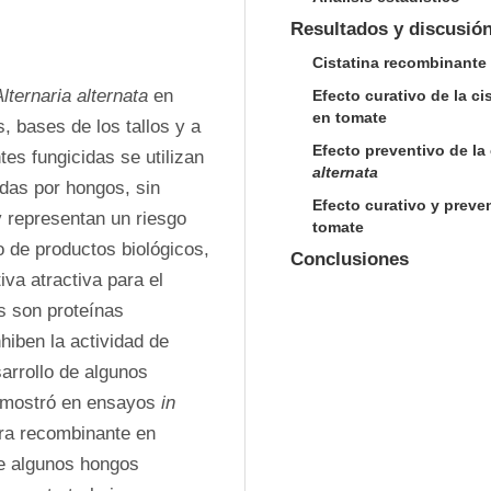
Resultados y discusió
Cistatina recombinante
Alternaria alternata
 en 
Efecto curativo de la c
en tomate
, bases de los tallos y a 
Efecto preventivo de la
es fungicidas se utilizan 
alternata
das por hongos, sin 
Efecto curativo y preve
representan un riesgo 
tomate
o de productos biológicos, 
Conclusiones
va atractiva para el 
s son proteínas 
hiben la actividad de 
arrollo de algunos 
emostró en ensayos 
in 
 que la cistatina de amaranto producida de manera recombinante en 
de algunos hongos 