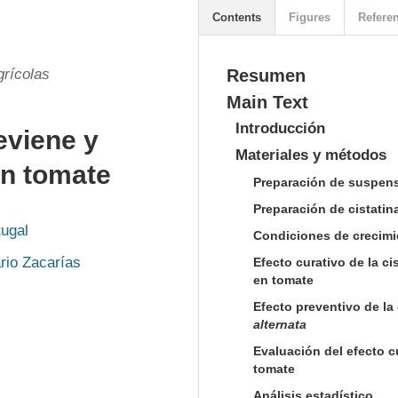
Contents
Figures
Refere
grícolas
Resumen
Main Text
Introducción
eviene y
Materiales y métodos
en tomate
Preparación de suspen
Preparación de cistati
tugal
Condiciones de crecimi
rio Zacarías
Efecto curativo de la c
en tomate
Efecto preventivo de la
alternata
Evaluación del efecto c
tomate
Análisis estadístico