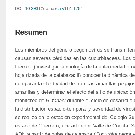
DOI:
10.29312/remexca.v11i1.1754
Resumen
Los miembros del género begomovirus se transmiten
causan severas pérdidas en las cucurbitáceas. Los ob
fueron: i) investigar la etiología de la enfermedad pro
hoja rizada de la calabaza; ii) conocer la dinámica de 
comparar la efectividad de trampas amarillas pegajos
amarillas y determinar el efecto del sitio de ubicación
monitoreo de 
B. tabaci
 durante el ciclo de desarrollo de
la distribución espacio-temporal y severidad de virosi
se realizó en la estación experimental del Colegio Su
estado de Guerrero, ubicado en el Valle de Cocula. Se 
ADN a partir de hojas de calabaza (
Cucurbita pepo
) 