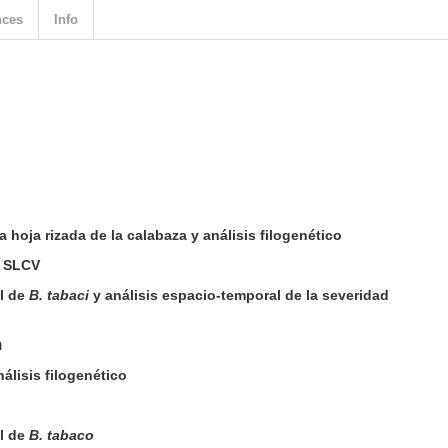
nces
Info
a hoja rizada de la calabaza y análisis filogenético
s SLCV
l de
B. tabaci
y análisis espacio-temporal de la severidad
n
álisis filogenético
l de
B. tabaco