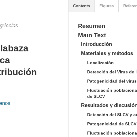
Contents
Figures
Refere
grícolas
Resumen
Main Text
Introducción
alabaza
Materiales y métodos
ica
Localización
tribución
Detección del Virus de l
Patogenicidad del viru
Fluctuación poblaciona
de SLCV
lanos
Resultados y discusió
Detección del SLCV y an
Patogenicidad de SLCV
Fluctuación poblaciona