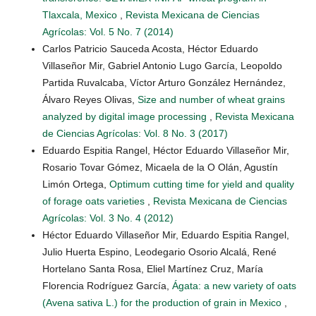
Tlaxcala, Mexico
,
Revista Mexicana de Ciencias
Agrícolas: Vol. 5 No. 7 (2014)
Carlos Patricio Sauceda Acosta, Héctor Eduardo
Villaseñor Mir, Gabriel Antonio Lugo García, Leopoldo
Partida Ruvalcaba, Víctor Arturo González Hernández,
Álvaro Reyes Olivas,
Size and number of wheat grains
analyzed by digital image processing
,
Revista Mexicana
de Ciencias Agrícolas: Vol. 8 No. 3 (2017)
Eduardo Espitia Rangel, Héctor Eduardo Villaseñor Mir,
Rosario Tovar Gómez, Micaela de la O Olán, Agustín
Limón Ortega,
Optimum cutting time for yield and quality
of forage oats varieties
,
Revista Mexicana de Ciencias
Agrícolas: Vol. 3 No. 4 (2012)
Héctor Eduardo Villaseñor Mir, Eduardo Espitia Rangel,
Julio Huerta Espino, Leodegario Osorio Alcalá, René
Hortelano Santa Rosa, Eliel Martínez Cruz, María
Florencia Rodríguez García,
Ágata: a new variety of oats
(Avena sativa L.) for the production of grain in Mexico
,