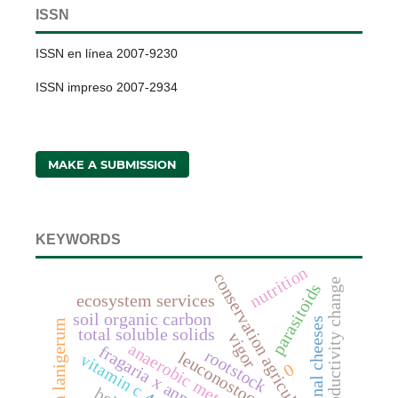
ISSN
ISSN en línea 2007-9230
ISSN impreso 2007-2934
MAKE A SUBMISSION
KEYWORDS
nutrition
conservation agriculture
productivity change
parasitoids
ecosystem services
soil organic carbon
artisanal cheeses
eriosoma lanigerum
total soluble solids
vigor
anaerobic metabolites
fragaria x annanasa duch.
rootstock
leuconostoc spp.
vitamin c
0