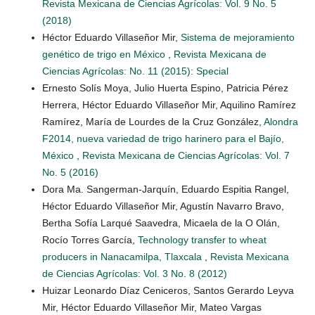
Revista Mexicana de Ciencias Agrícolas: Vol. 9 No. 5
(2018)
Héctor Eduardo Villaseñor Mir,
Sistema de mejoramiento
genético de trigo en México
,
Revista Mexicana de
Ciencias Agrícolas: No. 11 (2015): Special
Ernesto Solís Moya, Julio Huerta Espino, Patricia Pérez
Herrera, Héctor Eduardo Villaseñor Mir, Aquilino Ramírez
Ramírez, María de Lourdes de la Cruz González,
Alondra
F2014, nueva variedad de trigo harinero para el Bajío,
México
,
Revista Mexicana de Ciencias Agrícolas: Vol. 7
No. 5 (2016)
Dora Ma. Sangerman-Jarquín, Eduardo Espitia Rangel,
Héctor Eduardo Villaseñor Mir, Agustín Navarro Bravo,
Bertha Sofía Larqué Saavedra, Micaela de la O Olán,
Rocío Torres García,
Technology transfer to wheat
producers in Nanacamilpa, Tlaxcala
,
Revista Mexicana
de Ciencias Agrícolas: Vol. 3 No. 8 (2012)
Huizar Leonardo Díaz Ceniceros, Santos Gerardo Leyva
Mir, Héctor Eduardo Villaseñor Mir, Mateo Vargas