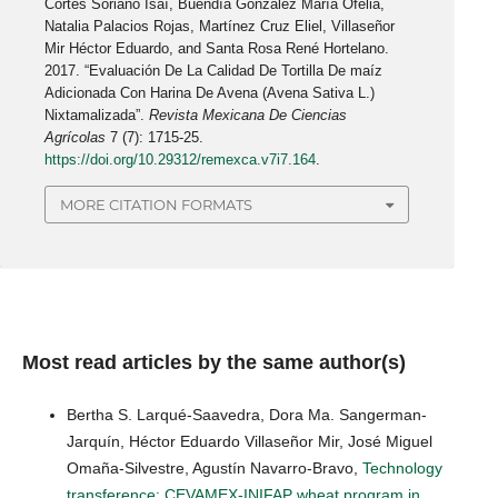
Cortes Soriano Isaí, Buendía González María Ofelia,
Natalia Palacios Rojas, Martínez Cruz Eliel, Villaseñor
Mir Héctor Eduardo, and Santa Rosa René Hortelano.
2017. “Evaluación De La Calidad De Tortilla De maíz
Adicionada Con Harina De Avena (Avena Sativa L.)
Nixtamalizada”.
Revista Mexicana De Ciencias
Agrícolas
7 (7): 1715-25.
https://doi.org/10.29312/remexca.v7i7.164
.
MORE CITATION FORMATS
Most read articles by the same author(s)
Bertha S. Larqué-Saavedra, Dora Ma. Sangerman-
Jarquín, Héctor Eduardo Villaseñor Mir, José Miguel
Omaña-Silvestre, Agustín Navarro-Bravo,
Technology
transference: CEVAMEX-INIFAP wheat program in