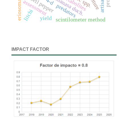
bell pepper
4-d
assessment
predators
litchi
yield
scintilometer method
IMPACT FACTOR