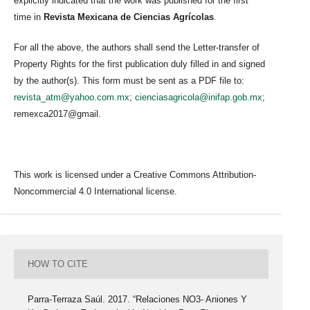
explicitly indicated that the work was published for the first
time in
Revista Mexicana de Ciencias Agrícolas
.
For all the above, the authors shall send the Letter-transfer of
Property Rights for the first publication duly filled in and signed
by the author(s). This form must be sent as a PDF file to:
revista_atm@yahoo.com.mx
;
cienciasagricola@inifap.gob.mx
;
remexca2017@gmail.
This work is licensed under a Creative Commons Attribution-
Noncommercial 4.0 International license.
HOW TO CITE
Parra-Terraza Saúl. 2017. “Relaciones NO3- Aniones Y