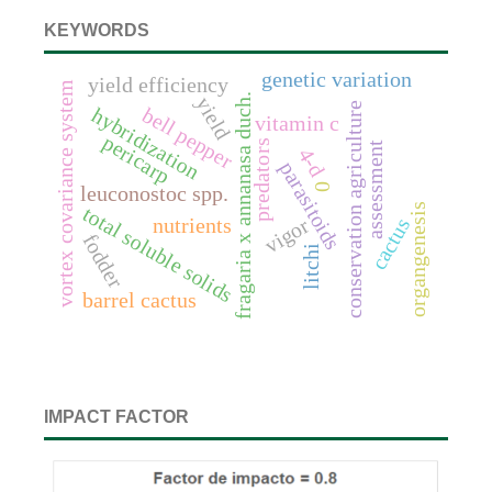
KEYWORDS
genetic variation
yield efficiency
vortex covariance system
fragaria x annanasa duch.
yield
conservation agriculture
bell pepper
hybridization
vitamin c
pericarp
predators
assessment
4-d
parasitoids
0
leuconostoc spp.
organgenesis
total soluble solids
cactus
nutrients
vigor
fodder
litchi
barrel cactus
IMPACT FACTOR