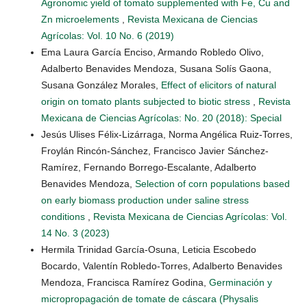
Agronomic yield of tomato supplemented with Fe, Cu and
Zn microelements
,
Revista Mexicana de Ciencias
Agrícolas: Vol. 10 No. 6 (2019)
Ema Laura García Enciso, Armando Robledo Olivo,
Adalberto Benavides Mendoza, Susana Solís Gaona,
Susana González Morales,
Effect of elicitors of natural
origin on tomato plants subjected to biotic stress
,
Revista
Mexicana de Ciencias Agrícolas: No. 20 (2018): Special
Jesús Ulises Félix-Lizárraga, Norma Angélica Ruiz-Torres,
Froylán Rincón-Sánchez, Francisco Javier Sánchez-
Ramírez, Fernando Borrego-Escalante, Adalberto
Benavides Mendoza,
Selection of corn populations based
on early biomass production under saline stress
conditions
,
Revista Mexicana de Ciencias Agrícolas: Vol.
14 No. 3 (2023)
Hermila Trinidad García-Osuna, Leticia Escobedo
Bocardo, Valentín Robledo-Torres, Adalberto Benavides
Mendoza, Francisca Ramírez Godina,
Germinación y
micropropagación de tomate de cáscara (Physalis