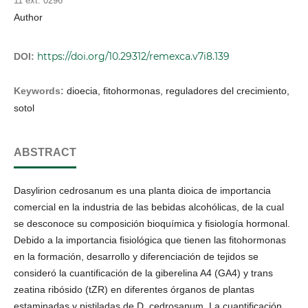
11 ext. 0296
Author
https://doi.org/10.29312/remexca.v7i8.139
DOI:
Keywords:
dioecia, fitohormonas, reguladores del crecimiento,
sotol
ABSTRACT
Dasylirion cedrosanum es una planta dioica de importancia
comercial en la industria de las bebidas alcohólicas, de la cual
se desconoce su composición bioquímica y fisiología hormonal.
Debido a la importancia fisiológica que tienen las fitohormonas
en la formación, desarrollo y diferenciación de tejidos se
consideró la cuantificación de la giberelina A4 (GA4) y trans
zeatina ribósido (tZR) en diferentes órganos de plantas
estaminadas y pistiladas de D. cedrosanum. La cuantificación