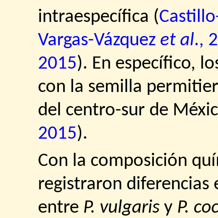
intraespecífica (
Castil
Vargas-Vázquez
et al
., 
2015
). En específico, l
con la semilla permiti
del centro-sur de Méxic
2015
).
Con la composición quí
registraron diferencias e
entre
P. vulgaris
y
P. co