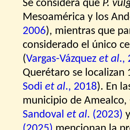
Se considera que
P. vul
Mesoamérica y los And
2006
), mientras que p
considerado el único c
(
Vargas-Vázquez
et al
.,
Querétaro se localizan 1
Sodi
et al
., 2018
). En 
municipio de Amealco,
Sandoval
et al
. (2023)
(2025)
mencionan la pr