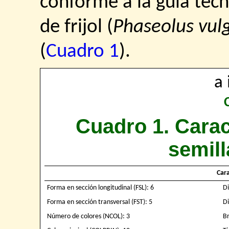
conforme a la guía técn
de frijol (
Phaseolus vulg
(
Cuadro 1
).
a 
Cuadro 1. Carac
semilla
Cara
Forma en sección longitudinal (FSL): 6
Di
Forma en sección transversal (FST): 5
Di
Número de colores (NCOL): 3
Br