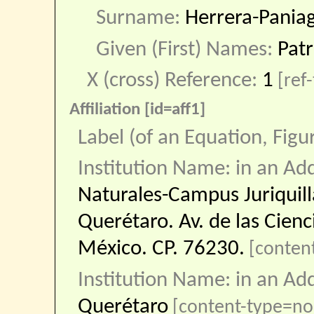
Surname:
Herrera-Pania
Given (First) Names:
Patr
X (cross) Reference:
1
[ref-
Affiliation [id=aff1]
Label (of an Equation, Figu
Institution Name: in an Ad
Naturales-Campus Juriquil
Querétaro. Av. de las Cienci
México. CP. 76230.
[content
Institution Name: in an Ad
Querétaro
[content-type=no