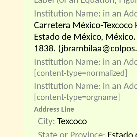
Label (of an Equation, Figu
Institution Name: in an Ad
Carretera México-Texcoco k
Estado de México, México. 
1838. (jbrambilaa@colpos
Institution Name: in an Ad
[content-type=normalized]
Institution Name: in an Ad
[content-type=orgname]
Address Line
City:
Texcoco
State or Province:
Estado 