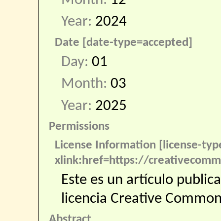
Month:
12
Year:
2024
Date [date-type=accepted]
Day:
01
Month:
03
Year:
2025
Permissions
License Information [license-ty
xlink:href=https://creativecomm
Este es un artículo public
licencia Creative Commo
Abstract