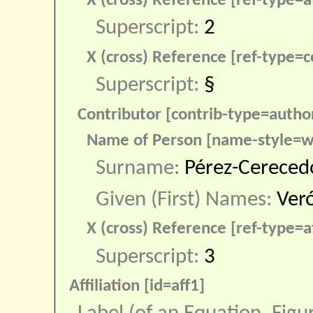
X (cross) Reference [ref-type=af
Superscript:
2
X (cross) Reference [ref-type=c
Superscript:
§
Contributor [contrib-type=autho
Name of Person [name-style=w
Surname:
Pérez-Cereced
Given (First) Names:
Ver
X (cross) Reference [ref-type=af
Superscript:
3
Affiliation [id=aff1]