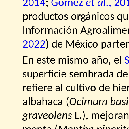
2014
;
Gómez
et al
., 20
productos orgánicos que
Información Agroalimen
2022
) de México parte
En este mismo año, el
superficie sembrada de
refiere al cultivo de h
albahaca (
Ocimum basi
graveolens
L
.
), mejoran