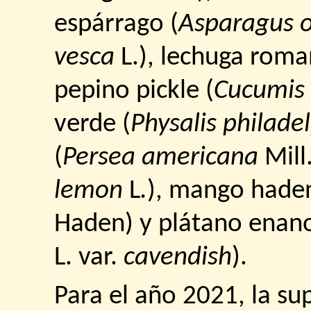
espárrago (
Asparagus of
vesca
L.), lechuga roma
pepino pickle (
Cucumis 
verde (
Physalis philade
(
Persea americana
Mill.
lemon
L
.
), mango haden
Haden) y plátano enano
L. var.
cavendish
).
Para el año 2021, la su