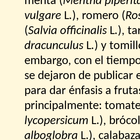
menta (
Mentha piperit
vulgare
L
.
), romero (
Ro
(
Salvia officinalis
L
.
), t
dracunculus
L
.
) y tomill
embargo, con el tiempo
se dejaron de publicar 
para dar énfasis a fruta
principalmente: tomate 
lycopersicum
L.), brócol
alboglobra
L.), calabaza