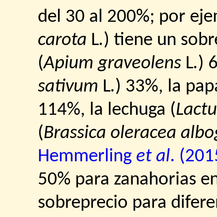
del 30 al 200%; por eje
carota
L
.
) tiene un sob
(
Apium graveolens
L
.
) 
sativum
L
.
) 33%, la pap
114%, la lechuga (
Lactu
(
Brassica oleracea albo
Hemmerling
et al
. (201
50% para zanahorias en
sobreprecio para difere