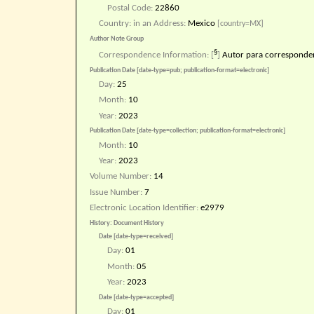
Postal Code:
22860
Country: in an Address:
Mexico
[country=MX]
Author Note Group
§
Correspondence Information:
[
]
Autor para corresponde
Publication Date [date-type=pub; publication-format=electronic]
Day:
25
Month:
10
Year:
2023
Publication Date [date-type=collection; publication-format=electronic]
Month:
10
Year:
2023
Volume Number:
14
Issue Number:
7
Electronic Location Identifier:
e2979
History: Document History
Date [date-type=received]
Day:
01
Month:
05
Year:
2023
Date [date-type=accepted]
Day:
01