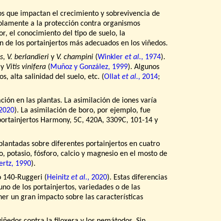
mos que impactan el crecimiento y sobrevivencia de
o solamente a la protección contra organismos
, el conocimiento del tipo de suelo, la
ión de los portainjertos más adecuados en los viñedos.
s
,
V. berlandieri
y
V. champini
(
Winkler
et al.
, 1974
).
 y
Vitis vinifera
(
Muñoz y González, 1999
). Algunos
 alta salinidad del suelo, etc. (
Ollat
et al.
, 2014
;
ión en las plantas. La asimilación de iones varía
 2020
). La asimilación de boro, por ejemplo, fue
portainjertos Harmony, 5C, 420A, 3309C, 101-14 y
plantadas sobre diferentes portainjertos en cuatro
o, potasio, fósforo, calcio y magnesio en el mosto de
ertz, 1990
).
o 140-Ruggeri (
Heinitz
et al.
, 2020
). Estas diferencias
no de los portainjertos, variedades o de las
ner un gran impacto sobre las características
iñedos contra la filoxera y los nemátodos. Sin