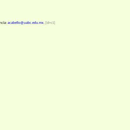
ncia:
acabello@uabc.edu.mx
.
[id=c1]