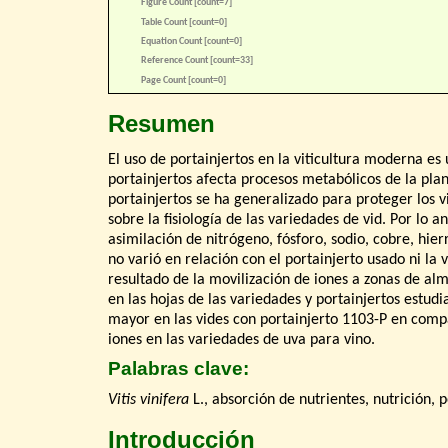
Figure Count [count=7]
Table Count [count=0]
Equation Count [count=0]
Reference Count [count=33]
Page Count [count=0]
Resumen
El uso de portainjertos en la viticultura moderna es
portainjertos afecta procesos metabólicos de la plan
portainjertos se ha generalizado para proteger los 
sobre la fisiología de las variedades de vid. Por lo a
asimilación de nitrógeno, fósforo, sodio, cobre, hi
no varió en relación con el portainjerto usado ni la 
resultado de la movilización de iones a zonas de alma
en las hojas de las variedades y portainjertos estud
mayor en las vides con portainjerto 1103-P en compa
iones en las variedades de uva para vino.
Palabras clave:
Vitis vinifera
L., absorción de nutrientes, nutrición, p
Introducción