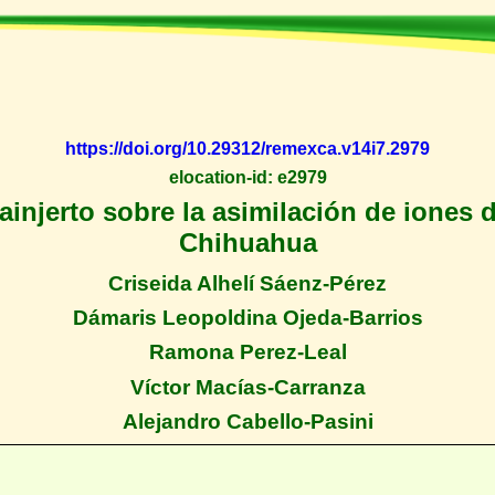
https://doi.org/10.29312/remexca.v14i7.2979
elocation-id: e2979
rtainjerto sobre la asimilación de iones
Chihuahua
Criseida Alhelí Sáenz-Pérez
Dámaris Leopoldina Ojeda-Barrios
Ramona Perez-Leal
Víctor Macías-Carranza
Alejandro Cabello-Pasini