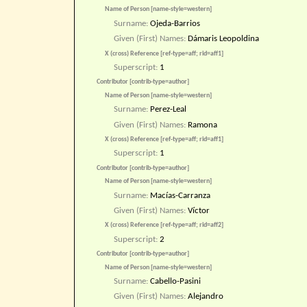
Name of Person [name-style=western]
Surname:
Ojeda-Barrios
Given (First) Names:
Dámaris Leopoldina
X (cross) Reference [ref-type=aff; rid=aff1]
Superscript:
1
Contributor [contrib-type=author]
Name of Person [name-style=western]
Surname:
Perez-Leal
Given (First) Names:
Ramona
X (cross) Reference [ref-type=aff; rid=aff1]
Superscript:
1
Contributor [contrib-type=author]
Name of Person [name-style=western]
Surname:
Macías-Carranza
Given (First) Names:
Víctor
X (cross) Reference [ref-type=aff; rid=aff2]
Superscript:
2
Contributor [contrib-type=author]
Name of Person [name-style=western]
Surname:
Cabello-Pasini
Given (First) Names:
Alejandro