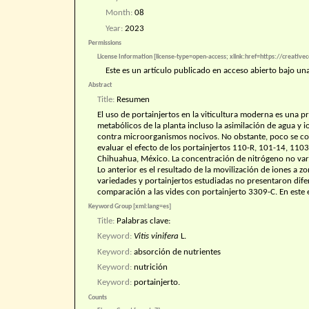
Month:
08
Year:
2023
Permissions
License Information [license-type=open-access; xlink:href=https://creativ
Este es un artículo publicado en acceso abierto bajo u
Abstract
Title:
Resumen
El uso de portainjertos en la viticultura moderna es una p
metabólicos de la planta incluso la asimilación de agua y i
contra microorganismos nocivos. No obstante, poco se conoce
evaluar el efecto de los portainjertos 110-R, 101-14, 1103
Chihuahua, México. La concentración de nitrógeno no varió
Lo anterior es el resultado de la movilización de iones a z
variedades y portainjertos estudiadas no presentaron dife
comparación a las vides con portainjerto 3309-C. En este e
Keyword Group [xml:lang=es]
Title:
Palabras clave:
Keyword:
Vitis vinifera
L.
Keyword:
absorción de nutrientes
Keyword:
nutrición
Keyword:
portainjerto.
Counts