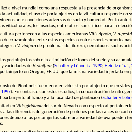
eralizó a nivel mundial como una respuesta a la presencia de organis
En la actualidad, el uso de portainjertos en la viticultura responde n
viñedos ante condiciones adversas de suelo y humedad. Por lo anterior
s viticulturales, los insectos, entre otros, son críticos para la elecc
iticultura pertenecen a las especies americanas
Vitis riparia
,
V. rupestri
to de cruzamientos entre estas especies o entre especies americanas
roteger a
V. vinifera
de problemas de filoxera, nemátodos, suelos ácidos,
s portainjertos sobre la asimilación de iones del suelo y su acumulac
s y variedades de
V. vinifera
(
Schaller y Löhnertz, 1990
;
Heinitz
et al.
,
 portainjerto en Oregon, EE.UU, que la misma variedad injertada en 
osto de Pinot noir fue menor en vides sin portainjerto que en vides 
, 1997
). En contraste con estos estudios, la concentración de nitrógen
 portainjerto utilizado y a la localidad de plantación (
Schaller y Löhn
 mitad en
Vitis giridiana
del sur de Nevada con respecto al portainjert
 a las diferencias de generación de protones por las raíces de cada u
 iones debido a los portainjertos sobre una variedad de uva pueden te
s.
ura se ha generalizado como una estrategia para la protección de los v