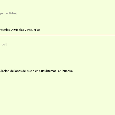
pe=publisher]
restales, Agrícolas y Pecuarias
=doi]
similación de iones del suelo en Cuauhtémoc, Chihuahua