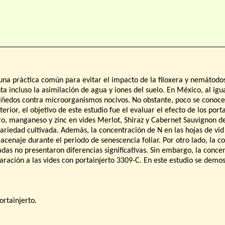
 una práctica común para evitar el impacto de la filoxera y nemátodos
ta incluso la asimilación de agua y iones del suelo. En México, al igu
viñedos contra microorganismos nocivos. No obstante, poco se conoce c
nterior, el objetivo de este estudio fue el evaluar el efecto de los po
erro, manganeso y zinc en vides Merlot, Shiraz y Cabernet Sauvignon 
variedad cultivada. Además, la concentración de N en las hojas de vid
cenaje durante el periodo de senescencia foliar. Por otro lado, la co
iadas no presentaron diferencias significativas. Sin embargo, la conc
ración a las vides con portainjerto 3309-C. En este estudio se demos
ortainjerto.