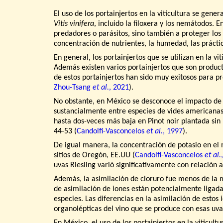
El uso de los portainjertos en la viticultura se gen
Vitis vinifera
, incluido la filoxera y los nemátodos. 
predadores o parásitos, sino también a proteger los 
concentración de nutrientes, la humedad, las práctica
En general, los portainjertos que se utilizan en la v
Además existen varios portainjertos que son produc
de estos portainjertos han sido muy exitosos para p
Zhou-Tsang
et al.
, 2021
).
No obstante, en México se desconoce el impacto de lo
sustancialmente entre especies de vides americana
hasta dos-veces más baja en Pinot noir plantada sin
44-53 (
Candolfi-Vasconcelos
et al.
, 1997
).
De igual manera, la concentración de potasio en el m
sitios de Oregón, EE.UU (
Candolfi-Vasconcelos
et al.
uvas Riesling varió significativamente con relación al
Además, la asimilación de cloruro fue menos de la
de asimilación de iones están potencialmente ligadas
especies. Las diferencias en la asimilación de estos
organolépticas del vino que se produce con esas uva
En México, el uso de los portainjertos en la viticult