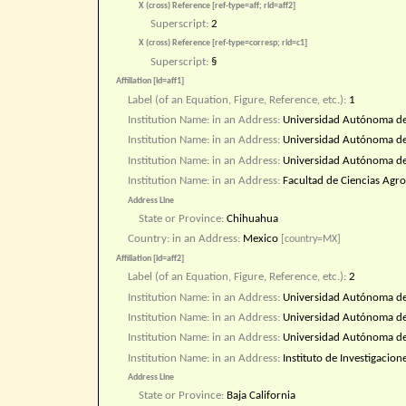
X (cross) Reference [ref-type=aff; rid=aff2]
Superscript:
2
X (cross) Reference [ref-type=corresp; rid=c1]
Superscript:
§
Affiliation [id=aff1]
Label (of an Equation, Figure, Reference, etc.):
1
Institution Name: in an Address:
Universidad Autónoma de 
Institution Name: in an Address:
Universidad Autónoma d
Institution Name: in an Address:
Universidad Autónoma d
Institution Name: in an Address:
Facultad de Ciencias Agro
Address Line
State or Province:
Chihuahua
Country: in an Address:
Mexico
[country=MX]
Affiliation [id=aff2]
Label (of an Equation, Figure, Reference, etc.):
2
Institution Name: in an Address:
Universidad Autónoma de B
Institution Name: in an Address:
Universidad Autónoma de 
Institution Name: in an Address:
Universidad Autónoma de 
Institution Name: in an Address:
Instituto de Investigacio
Address Line
State or Province:
Baja California