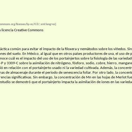
ecommons.org/licenses/by-nc/4.0/; xml:lang=es]
na licencia Creative Commons
ráctica común para evitar el impacto de la filoxera y nemátodos sobre los viñedos. Si
ones del suelo. En México, al igual que en otros países productores de uva, el uso de 
 cuál es el impacto del uso de los portainjertos sobre la fisiología de las variedades 
-P y 3309-C sobre la asimilación de nitrógeno, fósforo, sodio, cobre, hierro, mangan
 en relación con el portainjerto usado ni la variedad cultivada. Además, la concentra
onas de almacenaje durante el periodo de senescencia foliar. Por otro lado, la concentr
rencias significativas. Sin embargo, la concentración de Mn en las hojas de Merlot f
studio se demostró que el portainjerto impacta la asimilación de iones en las varieda