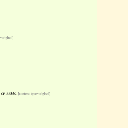
=original]
. CP. 22860.
[content-type=original]