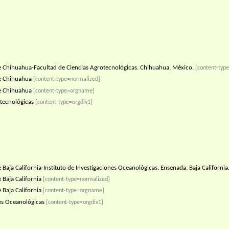
Chihuahua-Facultad de Ciencias Agrotecnológicas. Chihuahua, México.
[content-type
e Chihuahua
[content-type=normalized]
e Chihuahua
[content-type=orgname]
tecnológicas
[content-type=orgdiv1]
aja California-Instituto de Investigaciones Oceanológicas. Ensenada, Baja California
Baja California
[content-type=normalized]
Baja California
[content-type=orgname]
nes Oceanológicas
[content-type=orgdiv1]