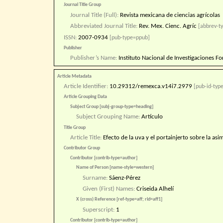
Journal Title Group
Journal Title (Full):
Revista mexicana de ciencias agrícolas
Abbreviated Journal Title:
Rev. Mex. Cienc. Agríc
[abbrev-ty
ISSN:
2007-0934
[pub-type=ppub]
Publisher
Publisher’s Name:
Instituto Nacional de Investigaciones Fo
Article Metadata
Article Identifier:
10.29312/remexca.v14i7.2979
[pub-id-type
Article Grouping Data
Subject Group [subj-group-type=heading]
Subject Grouping Name:
Artículo
Title Group
Article Title:
Efecto de la uva y el portainjerto sobre la a
Contributor Group
Contributor [contrib-type=author]
Name of Person [name-style=western]
Surname:
Sáenz-Pérez
Given (First) Names:
Criseida Alhelí
X (cross) Reference [ref-type=aff; rid=aff1]
Superscript:
1
Contributor [contrib-type=author]