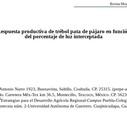
Revista Mexi
espuesta productiva de trébol pata de pájaro en funci
del porcentaje de luz interceptada
onio Narro 1923, Buenavista, Saltillo, Coahuila. CP. 25315. (
perpe
-
lo. Carretera Méx-Tex km 36.5, Montecillo, Texcoco, México. CP. 562
4
Estrategias para el Desarrollo Agrícola Regional-
Campus
Puebla-Colegi
ootecnia núm. 2-Universidad Autónoma de Guerrero. Cuajinicuilapa, Gue