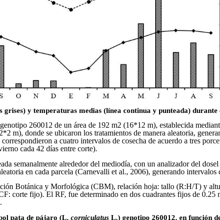
as grises) y temperaturas medias (línea continua y punteada) durant
.) genotipo 260012 de un área de 192 m2 (16
*
12 m), establecida mediant
2
*
2 m), donde se ubicaron los tratamientos de manera aleatoria, genera
 correspondieron a cuatro intervalos de cosecha de acuerdo a tres porce
ierno cada 42 días entre corte).
nitoreada semanalmente alrededor del mediodía, con un analizador del
eatoria en cada parcela (Carnevalli et al., 2006), generando intervalos
ción Botánica y Morfológica (CBM), relación hoja: tallo (R:H/T) y altu
(CF: corte fijo). El RF, fue determinado en dos cuadrantes fijos de 0.2
.
bol pata de pájaro (L.
corniculatus
L.) genotipo 260012, en función de