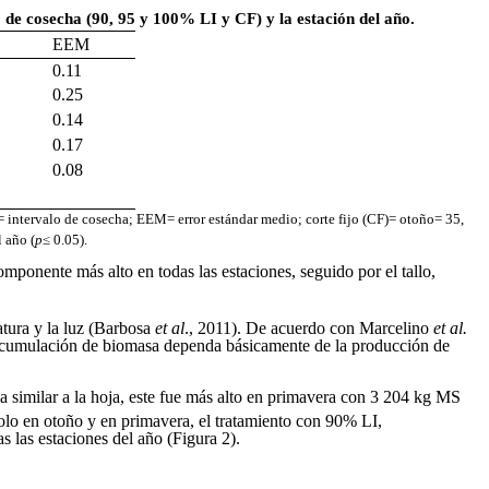
o de cosecha (90, 95 y 100% LI y CF) y la estación del año.
EEM
0.11
0.25
0.14
0.17
0.08
C= intervalo de cosecha; EEM= error estándar medio; corte fijo (CF)= otoño= 35,
l año (
p
≤ 0.05).
omponente más alto en todas las estaciones, seguido por el tallo,
atura y la luz (Barbosa
et al
.,
2011). De acuerdo con Marcelino
et al.
la acumulación de biomasa dependa básicamente de la producción de
 similar a la hoja, este fue más alto en primavera con 3 204 kg MS
solo en otoño y en primavera, el tratamiento con 90% LI,
as las estaciones del año (Figura 2).