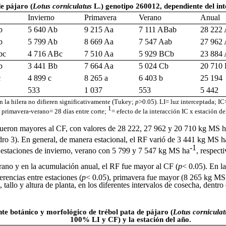
de pájaro (
Lotus corniculatus
L.) genotipo 260012, dependiente del int
Invierno
Primavera
Verano
Anual
b
5 640 Ab
9 215 Aa
7 111 ABab
28 222
b
5 799 Ab
8 669 Aa
7 547 Aab
27 962
bc
4 716 ABc
7 510 Aa
5 929 BCb
23 884
b
3 441 Bb
7 664 Aa
5 024 Cb
20 710
c
4 899 c
8 265 a
6 403 b
25 194
533
1 037
553
5 442
 la hilera no difieren significativamente (Tukey;
p
>0.05). LI= luz interceptada; I
1
 primavera-verano= 28 días entre corte;
= efecto de la interacción IC x estación de
I fueron mayores al CF, con valores de 28 222, 27 962 y 20 710 kg MS 
dro 3). En general, de manera estacional, el RF varió de 3 441 kg MS h
-1
s estaciones de invierno, verano con 5 799 y 7 547 kg MS ha
, respect
erano y en la acumulación anual, el RF fue mayor al CF (
p
< 0.05). En l
erencias entre estaciones (
p
< 0.05), primavera fue mayor (8 265 kg MS
llo y altura de planta, en los diferentes intervalos de cosecha, dentro
te botánico y morfológico de trébol pata de pájaro (
Lotus cornicula
100% LI y CF) y la estación del año.