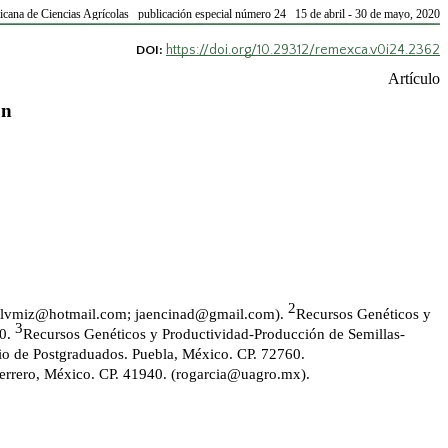
cana de Ciencias Agrícolas publicación especial número 24 15 de abril - 30 de mayo, 2020
https://doi.org/10.29312/remexca.v0i24.2362
DOI:
Artículo
ón
2
alvmiz@hotmail.com
;
jaencinad@gmail.com
).
Recursos Genéticos y
3
30.
Recursos Genéticos y Productividad-Producción de Semillas-
o de Postgraduados. Puebla, México. CP. 72760.
rrero, México. CP. 41940. (
rogarcia@uagro.mx
).