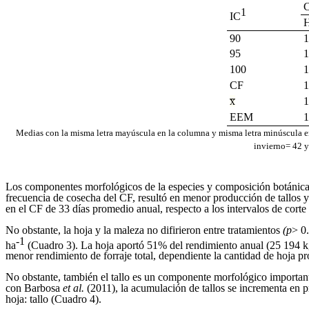
C
1
IC
H
90
1
95
1
100
1
CF
1
x̅
1
EEM
1
Medias con la misma letra mayúscula en la columna y misma letra minúscula en
invierno= 42 y
Los componentes morfológicos de la especies y composición botánica d
frecuencia de cosecha del CF, resultó en menor producción de tallos y 
en el CF de 33 días promedio anual, respecto a los intervalos de cort
No obstante, la hoja y la maleza no difirieron entre tratamientos
(p
> 0
-1
ha
(Cuadro 3). La hoja aportó 51% del rendimiento anual (25 194 
menor rendimiento de forraje total, dependiente la cantidad de hoja pro
No obstante, también el tallo es un componente morfológico important
con Barbosa
et al.
(2011), la acumulación de tallos se incrementa en p
hoja: tallo (Cuadro 4).