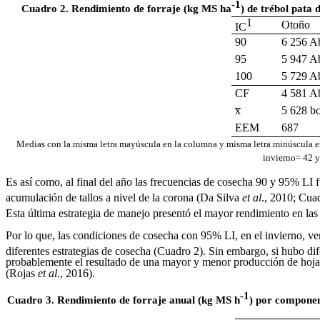
-1
Cuadro 2. Rendimiento de forraje (kg MS ha
) de trébol pata 
1
Otoño
IC
90
6 256 A
95
5 947 A
100
5 729 A
CF
4 581 A
x̅
5 628 b
EEM
687
Medias con la misma letra mayúscula en la columna y misma letra minúscula en
invierno= 42 y
Es así como, al final del año las frecuencias de cosecha 90 y 95% L
acumulación de tallos a nivel de la corona (Da Silva
et al
., 2010; Cua
Esta última estrategia de manejo presentó el mayor rendimiento en la
Por lo que, las condiciones de cosecha con 95% LI, en el invierno, v
diferentes estrategias de cosecha (Cuadro 2). Sin embargo, si hubo dif
probablemente el resultado de una mayor y menor producción de hoja, ta
(Rojas
et al
.,
2016).
-1
Cuadro 3. Rendimiento de forraje anual (kg MS h
) por componen