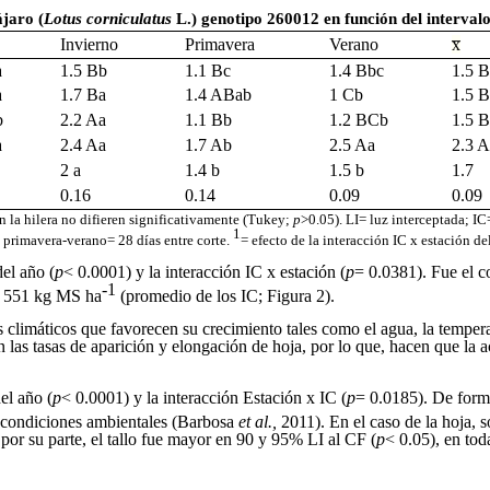
ájaro (
Lotus corniculatus
L.) genotipo 260012 en función del interval
Invierno
Primavera
Verano
x̅
a
1.5 Bb
1.1 Bc
1.4 Bbc
1.5 B
a
1.7 Ba
1.4 ABab
1 Cb
1.5 B
b
2.2 Aa
1.1 Bb
1.2 BCb
1.5 B
a
2.4 Aa
1.7 Ab
2.5 Aa
2.3 A
2 a
1.4 b
1.5 b
1.7
0.16
0.14
0.09
0.09
 la hilera no difieren significativamente (Tukey;
p
>0.05). LI= luz interceptada; I
1
 primavera-verano= 28 días entre corte.
= efecto de la interacción IC x estación de
del año (
p
< 0.0001) y la interacción IC x estación (
p
= 0.0381). Fue el c
-1
5 551 kg MS ha
(promedio de los IC; Figura 2).
 climáticos que favorecen su crecimiento tales como el agua, la temper
n las tasas de aparición y elongación de hoja, por lo que, hacen que 
el año (
p
< 0.0001) y la interacción Estación x IC (
p
= 0.0185). De forma
as condiciones ambientales (Barbosa
et al.,
2011). En el caso de la hoja, 
 por su parte, el tallo fue mayor en 90 y 95% LI al CF (
p
< 0.05), en tod