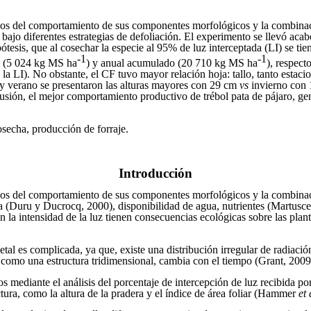
nos del comportamiento de sus componentes morfológicos y la combinació
, bajo diferentes estrategias de defoliación. El experimento se llevó a
pótesis, que al cosechar la especie al 95% de luz interceptada (LI) se t
-1
-1
o (5 024 kg MS ha
) y anual acumulado (20 710 kg MS ha
), respect
la LI). No obstante, el CF tuvo mayor relación hoja: tallo, tanto esta
a y verano se presentaron las alturas mayores con 29 cm
vs
invierno con 1
sión, el mejor comportamiento productivo de trébol pata de pájaro, gen
secha, producción de forraje.
Introducción
inos del comportamiento de sus componentes morfológicos y la combinaci
a (Duru y Ducrocq, 2000), disponibilidad de agua, nutrientes (Martusc
n la intensidad de la luz tienen consecuencias ecológicas sobre las planta
al es complicada, ya que, existe una distribución irregular de radiación
, como una estructura tridimensional, cambia con el tiempo (Grant, 2009
os mediante el análisis del porcentaje de intercepción de luz recibida p
ctura, como la altura de la pradera y el índice de área foliar (Hammer
et 