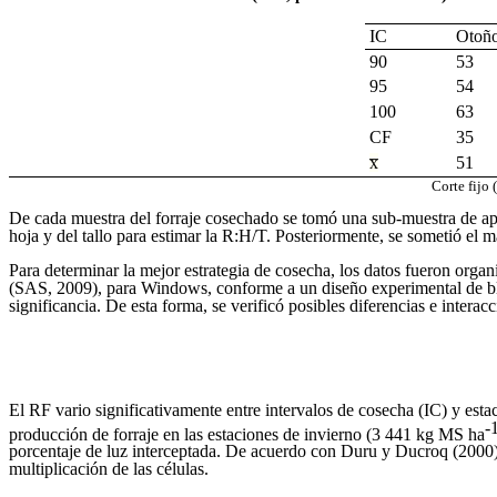
IC
Otoñ
90
53
95
54
100
63
CF
35
x̅
51
Corte fijo
De cada muestra del forraje cosechado se tomó una sub-muestra de apr
hoja y del tallo para estimar la R:H/T. Posteriormente, se sometió el
Para determinar la mejor estrategia de cosecha, los datos fueron org
(SAS, 2009), para Windows, conforme a un diseño experimental de blo
significancia. De esta forma, se verificó posibles diferencias e intera
El RF vario significativamente entre intervalos de cosecha (IC) y esta
-
producción de forraje en las estaciones de invierno (3 441 kg MS ha
porcentaje de luz interceptada. De acuerdo con Duru y Ducroq (2000),
multiplicación de las células.