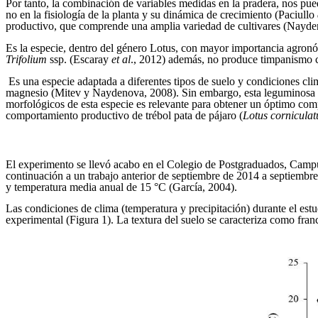
Por tanto, la combinación de variables medidas en la pradera, nos pue
no en la fisiología de la planta y su dinámica de crecimiento (Paciullo
productivo, que comprende una amplia variedad de cultivares (Nayd
Es la especie, dentro del género Lotus, con mayor importancia agronóm
Trifolium
ssp. (Escaray
et al
., 2012)
además, no produce timpanismo c
Es una especie adaptada a diferentes tipos de suelo y condiciones cli
magnesio (Mitev y Naydenova, 2008). Sin embargo, esta leguminosa no
morfológicos de esta especie es relevante para obtener un óptimo co
comportamiento productivo de trébol pata de pájaro (
Lotus cornicula
El experimento se llevó acabo en el Colegio de Postgraduados, Camp
continuación a un trabajo anterior de septiembre de 2014 a septiemb
y temperatura media anual de 15 °C (García, 2004).
Las condiciones de clima (temperatura y precipitación) durante el e
experimental (Figura 1). La textura del suelo se caracteriza como fr