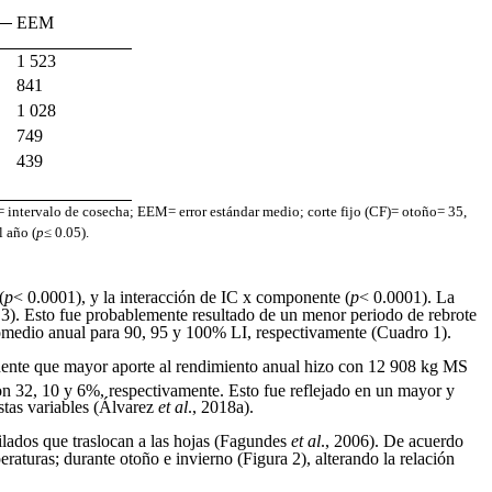
EEM
1 523
841
1 028
749
439
C= intervalo de cosecha; EEM= error estándar medio; corte fijo (CF)= otoño= 35,
l año (
p
≤ 0.05).
(
p
< 0.0001), y la interacción de IC x componente (
p
< 0.0001). La
3). Esto fue probablemente resultado de un menor periodo de rebrote
promedio anual para 90, 95 y 100% LI, respectivamente (Cuadro 1).
nente que mayor aporte al rendimiento anual hizo con 12 908 kg MS
con 32, 10 y 6%, respectivamente. Esto fue reflejado en un mayor y
estas variables (Álvarez
et al
., 2018a).
ilados que traslocan a las hojas (Fagundes
et al
., 2006). De acuerdo
aturas; durante otoño e invierno (Figura 2), alterando la relación