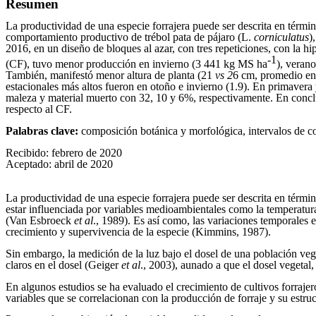
Resumen
La productividad de una especie forrajera puede ser descrita en térmi
comportamiento productivo de trébol pata de pájaro (L.
corniculatus
)
2016, en un diseño de bloques al azar, con tres repeticiones, con la hi
-1
(CF), tuvo menor producción en invierno (3 441 kg MS ha
), veran
También, manifestó menor altura de planta (21
vs 2
6 cm, promedio en 
estacionales más altos fueron en otoño e invierno (1.9). En primaver
maleza y material muerto con 32, 10 y 6%, respectivamente. En conclu
respecto al CF.
Palabras clave:
composición botánica y morfológica, intervalos de co
Recibido: febrero de 2020
Aceptado: abril de 2020
La productividad de una especie forrajera puede ser descrita en térm
estar influenciada por variables medioambientales como la temperatur
(Van Esbroeck
et al
., 1989). Es así como, las variaciones temporales e
crecimiento y supervivencia de la especie (Kimmins, 1987).
Sin embargo, la medición de la luz bajo el dosel de una población veget
claros en el dosel (Geiger
et al
., 2003), aunado a que el dosel vegetal
En algunos estudios se ha evaluado el crecimiento de cultivos forrajer
variables que se correlacionan con la producción de forraje y su estru