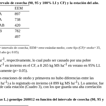
ervalo de cosecha (90, 95 y 100% LI y CF) y la estación del año.
EEM
 A
897
 A
738
 AB
420
 B
782
497
C= intervalo de cosecha; EEM= error estándar medio; corte fijo (CF)= otoño= 35,
l año (
p
≤ 0.05).
-1
ha
, respectivamente, lo cual pudo ser causado por una pobre
-1
-1
a
en invierno en el CF, a 8 265 kg MS ha
en verano en 95% LI.
ivamente (
p
> 0.05).
as estaciones de otoño y primavera no hubo diferencias entre las
-1
-1
 ha
) a lo registrado en invierno (4 899 kg MS ha
). Lo anterior, fue
 de cada estación (Cuadro 3), con los que guarda una alta correlación
tus
L.) genotipo 260012 en función del intervalo de cosecha (90, 95 y