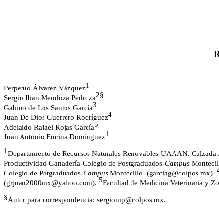
R
1
Perpetuo Álvarez Vázquez
2§
Sergio Iban Mendoza Pedroza
3
Gabino de Los Santos García
4
Juan De Dios Guerrero Rodríguez
5
Adelaido Rafael Rojas García
1
Juan Antonio Encina Domínguez
1
Departamento de Recursos Naturales Renovables-UAAAN. Calzada Ant
Productividad-Ganadería-Colegio de Postgraduados-
Campus
Montecil
Colegio de Potgraduados-
Campus
Montecillo. (
garciag@colpos.mx
).
5
(
grjuan2000mx@yahoo.com
).
Facultad de Medicina Veterinaria y Z
§
A
utor para correspondencia:
sergiomp@colpos.mx
.