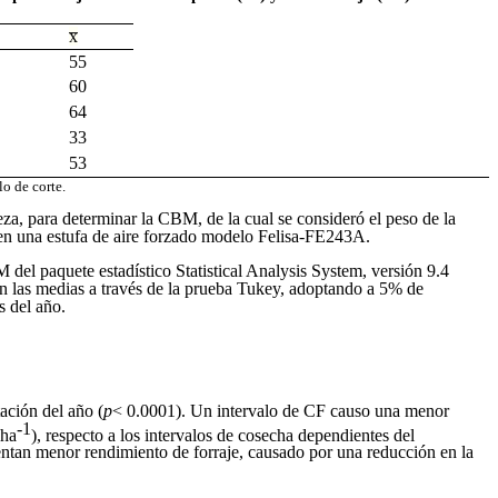
x̅
55
60
64
33
53
o de corte.
a, para determinar la CBM, de la cual se consideró el peso de la
e en una estufa de aire forzado modelo Felisa-FE243A.
del paquete estadístico Statistical Analysis System, versión 9.4
n las medias a través de la prueba Tukey, adoptando a 5% de
s del año.
tación del año (
p
< 0.0001). Un intervalo de CF causo una menor
-1
 ha
), respecto a los intervalos de cosecha dependientes del
entan menor rendimiento de forraje, causado por una reducción en la