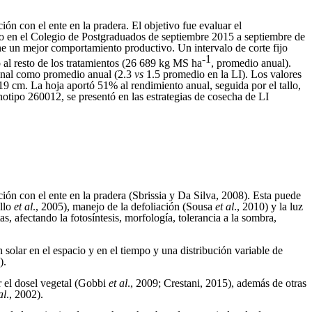
n con el ente en la pradera. El objetivo fue evaluar el
cabo en el Colegio de Postgraduados de septiembre 2015 a septiembre de
iene un mejor comportamiento productivo. Un intervalo de corte fijo
-1
o al resto de los tratamientos (26 689 kg MS ha
, promedio anual).
cional como promedio anual (2.3
vs
1.5 promedio en la LI). Los valores
9 cm. La hoja aportó 51% al rendimiento anual, seguida por el tallo,
otipo 260012, se presentó en las estrategias de cosecha de LI
ón con el ente en la pradera (Sbrissia y Da Silva, 2008). Esta puede
ello
et al
., 2005), manejo de la defoliación (Sousa
et al
., 2010) y la luz
s, afectando la fotosíntesis, morfología, tolerancia a la sombra,
 solar en el espacio y en el tiempo y una distribución variable de
).
or el dosel vegetal (Gobbi
et al
., 2009; Crestani, 2015), además de otras
al
.,
2002).