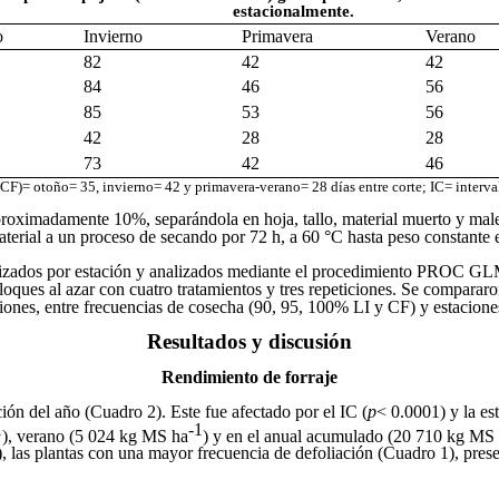
estacionalmente.
o
Invierno
Primavera
Verano
82
42
42
84
46
56
85
53
56
42
28
28
73
42
46
 (CF)= otoño= 35, invierno= 42 y primavera-verano= 28 días entre corte; IC= interval
oximadamente 10%, separándola en hoja, tallo, material muerto y malez
 material a un proceso de secando por 72 h, a 60 °C hasta peso constant
anizados por estación y analizados mediante el procedimiento PROC GLM 
ques al azar con cuatro tratamientos y tres repeticiones. Se compararo
cciones, entre frecuencias de cosecha (90, 95, 100% LI y CF) y estacione
Resultados y discusión
Rendimiento de forraje
ción del año (Cuadro 2). Este fue afectado por el IC (
p
< 0.0001) y la es
1
-1
), verano (5 024 kg MS ha
) y en el anual acumulado (20 710 kg MS
 las plantas con una mayor frecuencia de defoliación (Cuadro 1), pres