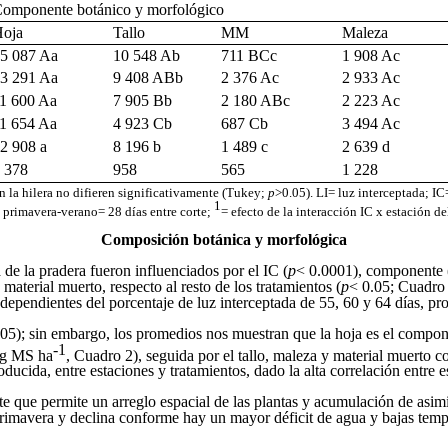
omponente botánico y morfológico
oja
Tallo
MM
Maleza
5 087 Aa
10 548 Ab
711 BCc
1 908 Ac
3 291 Aa
9 408 ABb
2 376 Ac
2 933 Ac
1 600 Aa
7 905 Bb
2 180 ABc
2 223 Ac
1 654 Aa
4 923 Cb
687 Cb
3 494 Ac
2 908 a
8 196 b
1 489 c
2 639 d
 378
958
565
1 228
 la hilera no difieren significativamente (Tukey;
p
>0.05). LI= luz interceptada; I
1
 primavera-verano= 28 días entre corte;
= efecto de la interacción IC x estación de
Composición botánica y morfológica
e la pradera fueron influenciados por el IC (
p
< 0.0001), componente 
material muerto, respecto al resto de los tratamientos (
p
< 0.05; Cuadro 
e dependientes del porcentaje de luz interceptada de 55, 60 y 64 días, 
.05); sin embargo, los promedios nos muestran que la hoja es el compo
-1
kg MS ha
, Cuadro 2), seguida por el tallo, maleza y material muerto 
ducida, entre estaciones y tratamientos, dado la alta correlación entre 
e que permite un arreglo espacial de las plantas y acumulación de asim
rimavera y declina conforme hay un mayor déficit de agua y bajas temper