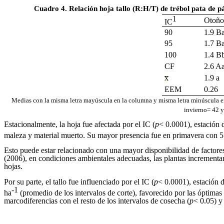
Cuadro 4. Relación hoja tallo (R:H/T) de trébol pata de p
1
Otoño
IC
90
1.9 B
95
1.7 B
100
1.4 B
CF
2.6 A
x̅
1.9 a
EEM
0.26
Medias con la misma letra mayúscula en la columna y misma letra minúscula en
invierno= 42 y
Estacionalmente, la hoja fue afectada por el IC (
p
< 0.0001), estación 
maleza y material muerto. Su mayor presencia fue en primavera con 
Esto puede estar relacionado con una mayor disponibilidad de factores
(2006), en condiciones ambientales adecuadas, las plantas incrementa
hojas.
Por su parte, el tallo fue influenciado por el IC (
p
< 0.0001), estación d
-1
ha
(promedio de los intervalos de corte), favorecido por las óptim
marcodiferencias con el resto de los intervalos de cosecha (
p
< 0.05) y