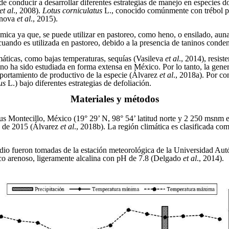
de conducir a desarrollar diferentes estrategias de manejo en especies 
et al
., 2008).
Lotus corniculatus
L., conocido comúnmente con trébol pat
enova
et al
., 2015).
ica ya que, se puede utilizar en pastoreo, como heno, o ensilado, aunad
uando es utilizada en pastoreo, debido a la presencia de taninos co
máticas, como bajas temperaturas, sequías (Vasileva
et al
., 2014), resist
 ha sido estudiada en forma extensa en México. Por lo tanto, la gene
mportamiento de productivo de la especie (Álvarez
et al
.,
2018a). Por con
tus
L.) bajo diferentes estrategias de defoliación.
Materiales y métodos
us Montecillo, México (19° 29’ N, 98°
54’ latitud norte y 2 250 msnm 
re de 2015 (Álvarez
et al
.,
2018b). La región climática es clasificada 
studio fueron tomadas de la estación meteorológica de la Universidad
anco arenoso, ligeramente alcalina con pH de 7.8 (Delgado
et al
.,
2014).