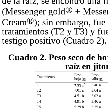
de la raíz, se encontró una 
®
(Messenger gold
+ Messen
®
Cream
); sin embargo, fue 
tratamientos (T2 y T3) y fue
testigo positivo (Cuadro 2).
Cuadro 2. Peso seco de hoja
raíz en jit
Peso
Peso
Tratamiento
hoja (g)
tallo (g)
*
T1
3.46 a
7.33 a
T2
7.01 a
3.64 a
T3
4.51 b
3.02 a
T4
4.91 b
3.46 a
T5
5.29 b
3.25 a