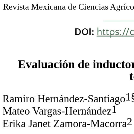
Revista Mexicana de Ciencias Agrí
https://
DOI:
Evaluación de inductor
1
Ramiro
Hernández-Santiago
1
Mateo Vargas-Hernández
2
Erika Janet
Zamora-Macorra