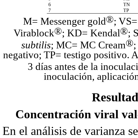
6
TN
7
TP
®
M= Messenger gold
; VS=
®
®
Virablock
; KD= Kendal
; 
®
subtilis
; MC= MC Cream
;
negativo; TP= testigo positivo. 
3 días antes de la inocul
inoculación, aplicación
Resultad
Concentración viral val
En el análisis de varianza s