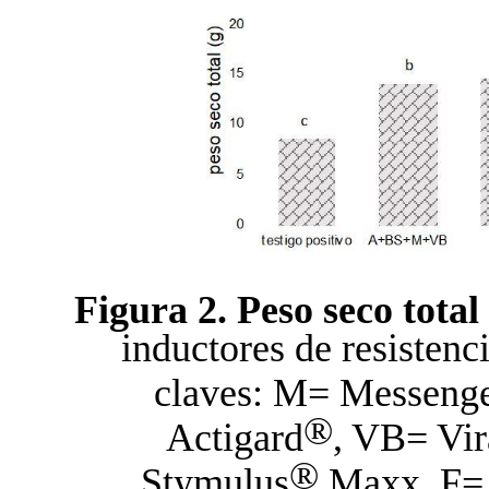
Figura 2. Peso seco total
inductores de resistenci
claves: M= Messenge
®
Actigard
, VB= Vir
®
Stymulus
Maxx, F= f