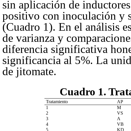
sin aplicación de inductores 
positivo con inoculación y 
(Cuadro 1). En el análisis es
de varianza y comparacione
diferencia significativa ho
significancia al 5%. La uni
de jitomate.
Cuadro 1. Trat
Tratamiento
AP
1
M
2
VS
3
A
4
VB
5
KD