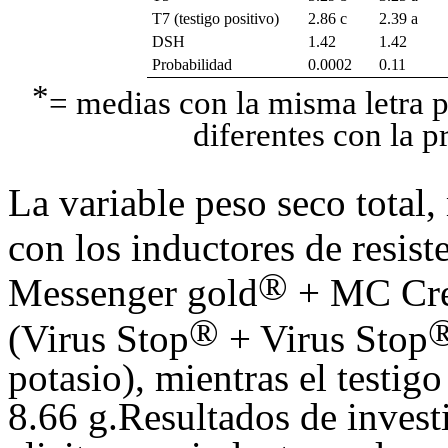
T7 (testigo positivo)
2.86 c
2.39 a
DSH
1.42
1.42
Probabilidad
0.0002
0.11
*
= medias con la misma letra 
diferentes con la 
La variable peso seco total
con los inductores de resis
®
Messenger gold
+ MC Cr
®
(Virus Stop
+ Virus Stop
potasio), mientras el testig
8.66 g.Resultados de invest