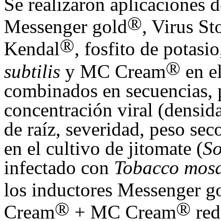
Se realizaron aplicaciones d
®
Messenger gold
, Virus St
®
Kendal
, fosfito de potasi
®
subtilis
y MC Cream
en el
combinados en secuencias, p
concentración viral (densida
de raíz, severidad, peso sec
en el cultivo de jitomate (
S
infectado con
Tobacco mosa
los inductores Messenger g
®
®
Cream
+ MC Cream
red