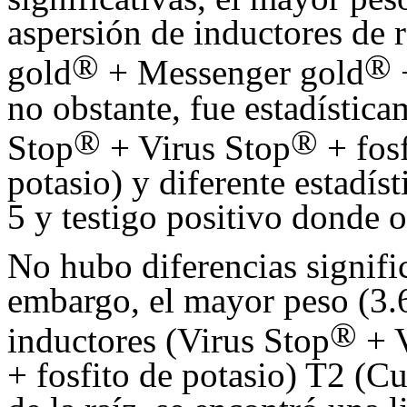
aspersión de inductores de 
®
®
gold
+ Messenger gold
no obstante, fue estadística
®
®
Stop
+ Virus Stop
+ fosf
potasio) y diferente estadíst
5 y testigo positivo donde 
No hubo diferencias significa
embargo, el mayor peso (3.6
®
inductores (Virus Stop
+ V
+ fosfito de potasio) T2 (Cu