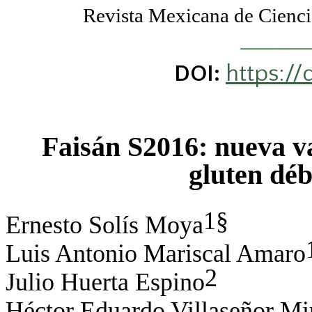
Revista Mexicana de Cien
https://
DOI:
Faisán S2016: nueva va
gluten déb
1§
Ernesto Solís Moya
Luis Antonio Mariscal Amaro
2
Julio Huerta Espino
Héctor Eduardo Villaseñor Mi