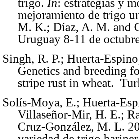
trigo.
In
: estrategias y m
mejoramiento de trigo u
M. K.; Díaz, A. M. and C
Uruguay 8-11 de octubre
Singh, R. P.; Huerta-Espino
Genetics and breeding for
stripe rust in wheat. Tur
Solís-Moya, E.; Huerta-Espi
Villaseñor-Mir, H. E.; 
Cruz-González, M. L. 2
variedad de trigo harine