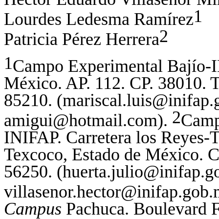
1
Lourdes Ledesma Ramírez
2
Patricia Pérez Herrera
1
Campo Experimental Bajío-I
México. AP. 112. CP. 38010. T
85210.
(
mariscal.luis@inifap
2
amigui@hotmail.com).
Camp
INIFAP. Carretera los Reyes-
Texcoco, Estado de México. C
56250.
(
huerta.julio@inifap.
villasenor.hector@inifap.gob
Campus
Pachuca. Boulevard F