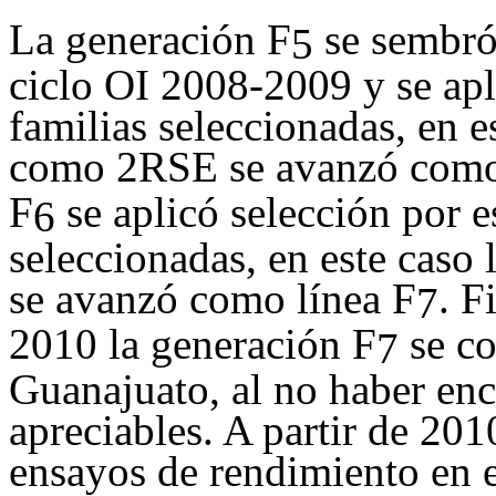
La generación F
se sembró
5
ciclo OI 2008-2009 y se apl
familias seleccionadas, en e
como 2RSE se avanzó como
F
se aplicó selección por e
6
seleccionadas, en este caso
se avanzó como línea F
. F
7
2010 la generación F
se co
7
Guanajuato, al no haber enc
apreciables. A partir de 20
ensayos de rendimiento en 